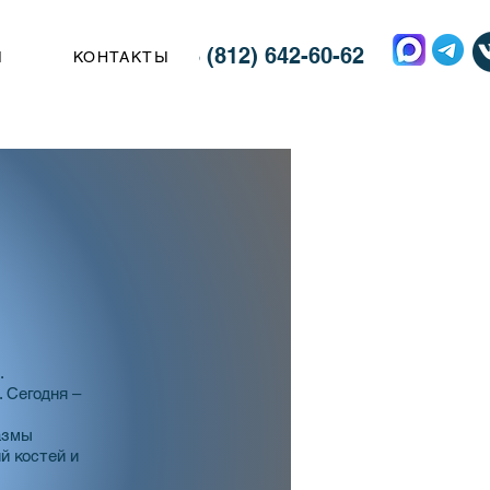
8 (812) 642-60-62
Ы
КОНТАКТЫ
.
 Сегодня –
азмы
й костей и