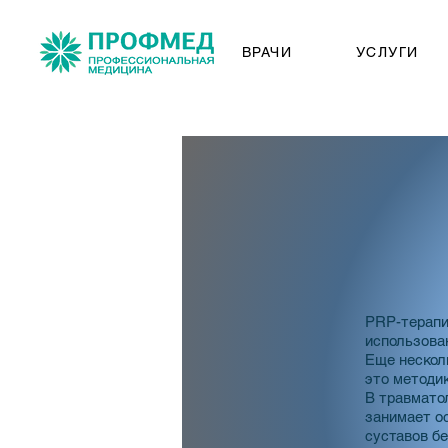
ВРАЧИ
УСЛУГИ
PRP-терапи
использова
Еще нескол
это методи
В травмато
занимает ос
суставов б