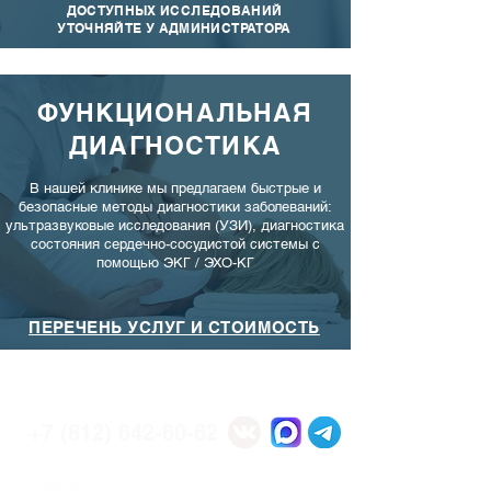
ДОСТУПНЫХ ИССЛЕДОВАНИЙ
УТОЧНЯЙТЕ У АДМИНИСТРАТОРА
ФУНКЦИОНАЛЬНАЯ
ДИАГНОСТИКА
В нашей клинике мы предлагаем быстрые и
безопасные методы
диагностики
заболеваний:
ультразвуковые исследования (УЗИ), диагностика
состояния сердечно-сосудистой системы с
помощью
ЭКГ / ЭХО-КГ
ПЕРЕЧЕНЬ УСЛУГ И СТОИМОСТЬ
+7 (812) 642-60-62