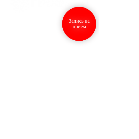
Запись на
прием
*Цены, приведенные на сайте, не
окончательные, не являются публичной
офертой и носят информационный
характер. Вы можете уточнить стоимость
у наших администраторов.
Вся информация сайта, включая цены,
предоставлена для ознакомления и не
является публичной офертой (ст. 435 ГК РФ,
cт. 437 ГК РФ). Материалы сайта носят
информационный характер и
предназначены для ознакомительных целей.
Материалы сайта не могут быть
использованы в качестве медицинских
рекомендаций. Имеются противопоказания,